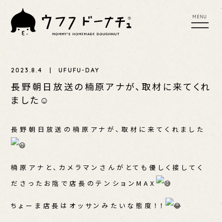
tog
toggl
nav
navig
MENU
UFU SCONE
UFUFU COFFEE
2023.8.4 | UFUFU-DAY
YER
PLACES TO BUY
PRESS RELEASE
長野朝日放送の楠原アナが、取材に来てくれ
ました☺
EWS
長野朝日放送の楠原アナが、取材に来てくれました
楠原アナと、カメラマンさんがとても優しく接してく
ださったお陰で店長のテンションMAX
ちょーま店長はオッサンみたいな態度！！