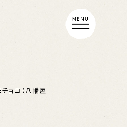
MENU
MENU
MENU
FUFU SOUP
KITCHEN
U
UFUFU NEWS
味チョコ（八幡屋