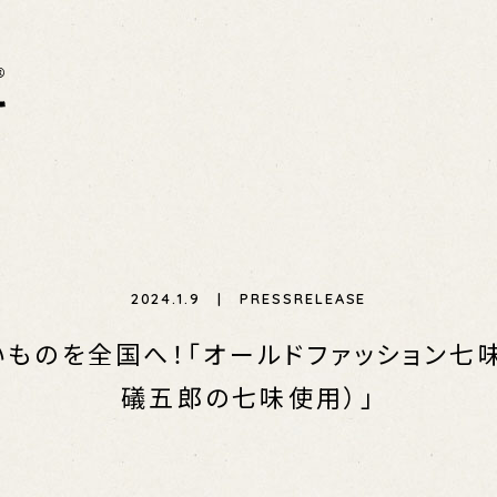
CHU
UFUFU SCONE
UFUFU COFFEE
U
 BUY
PRESS RELEASE
UFUFU PROJECT
GOOCH
2024.1.9 | PRESSRELEASE
ものを全国へ！「オールドファッション七
礒五郎の七味使用）」