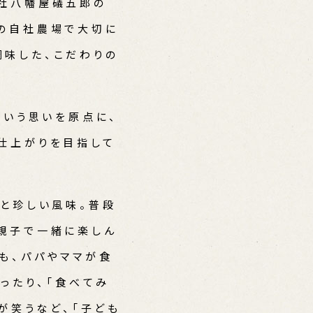
会社八幡屋礒五郎の
の自社農場で大切に
味した、こだわりの
という思いを原点に、
仕上がりを目指して
っと珍しい風味。普段
親子で一緒に楽しん
も、パパやママが食
ったり、「食べてみ
が笑うなど、「子ども