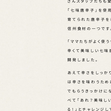
さんスタッフたちも
「七味唐辛子」を使
育てられた唐辛子を
信州食材の一つです
「ママたちがよく使
辛くて美味しい七味
開発しました。
あえて辛さをしっか
は辛さを味わうため
でもらうきっかけに
べて「あれ？美味し
る！」とチャレンジ