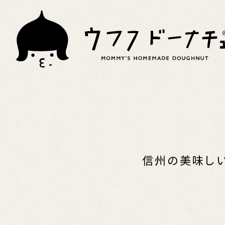
ABOUT UFUFU
DOUGHNU-
FOR BUYER
PLACES TO
信州の美味しい