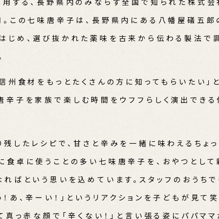
愛用する、長野県内のみならず全国で知られた株式
用。この七味唐辛子は、長野県内にある八幡屋礒五郎
はじめ、選び抜かれた薬味を古来から伝わる製法で調
。
う信州食材をもっとたくさんの方に知ってもらいたい」
唐辛子を家族で楽しむ時間をウフフらしく演出できる
り残したレシピで、甘さと辛みを一緒に味わえるちょ
に食卓に使うことの多い七味唐辛子を、おやつとして
なればという思いを込めています。スタッフのおうちで
い！あ、辛ーい！」というリアクションを子どもが見て笑
して真っ赤な顔で「辛くない！」と言い張る姿にパパママ