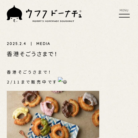
tog
toggl
nav
navig
MENU
UFU SCONE
UFUFU COFFEE
2025.2.4 | MEDIA
YER
PLACES TO BUY
PRESS RELEASE
香港そごうさまで！
EWS
香港そごうさまで！
2/11まで販売中です