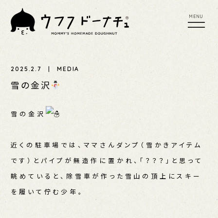
tog
toggl
nav
navig
MENU
UFU SCONE
UFUFU COFFEE
2025.2.7 | MEDIA
YER
PLACES TO BUY
PRESS RELEASE
雪の金沢
EWS
雪の金沢
近くの駐車場では、ママさんダンプ（雪かきアイテム
です）とパイプが無造作に置かれ、「？？？」と思って
眺めていると、除雪車が作った雪山の頂上にスキー
を履いて佇む少年。