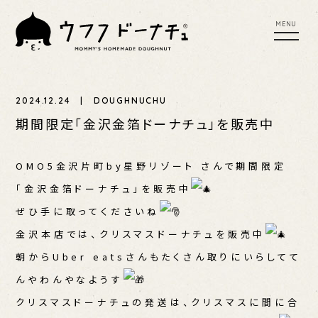
tog
toggl
nav
navig
MENU
UFU SCONE
UFUFU COFFEE
2024.12.24 | DOUGHNUCHU
YER
PLACES TO BUY
PRESS RELEASE
期間限定「金沢金箔ドーナチュ」を販売中
EWS
OMO5金沢片町by星野リゾート さんで期間限定
「金沢金箔ドーナチュ」を販売中
ぜひ手に取ってくださいね
金沢本店では、クリスマスドーナチュを販売中
朝からUber eatsさんもたくさん取りにいらしてて
んやわんやなようす
クリスマスドーナチュの発送は、クリスマスに間に合