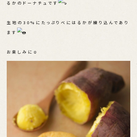
るかのドーナチュです
生地の30%にたっぷりべにはるかが練り込んであり
ます
お楽しみに
☺︎