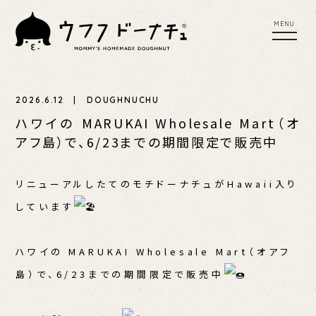
tog
toggl
nav
navig
MENU
UFU SCONE
UFUFU COFFEE
2026.6.12 | DOUGHNUCHU
YER
PLACES TO BUY
PRESS RELEASE
ハワイの MARUKAI Wholesale Mart（オ
アフ島）で、6/23までの期間限定で販売中
EWS
リニューアルしたてのモチドーナチュがHawaii入り
しています
ハワイの MARUKAI Wholesale Mart（オアフ
島）で、6/23までの期間限定で販売中