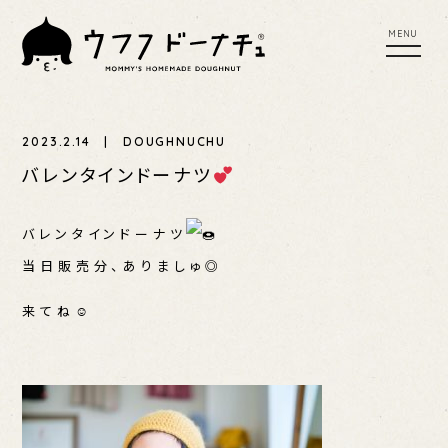
tog
toggl
nav
navig
MENU
UFU SCONE
UFUFU COFFEE
2023.2.14 | DOUGHNUCHU
YER
PLACES TO BUY
PRESS RELEASE
バレンタインドーナツ
EWS
バレンタインドーナツ
当日販売分、ありましゅ◎
来てね
☺︎