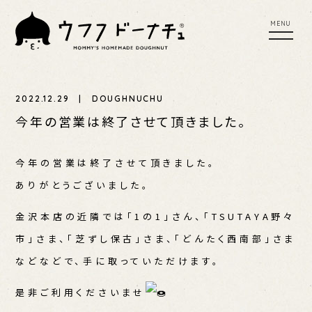
tog
toggl
nav
navig
MENU
UFU SCONE
UFUFU COFFEE
2022.12.29 | DOUGHNUCHU
YER
PLACES TO BUY
PRESS RELEASE
今年の営業は終了させて頂きました。
EWS
今年の営業は終了させて頂きました。
ありがとうございました。
金沢本店の近隣では「1の1」さん、「TSUTAYA野々
市」さま、「芝ずし保古」さま、「どんたく西南部」さま
などなどで、手に取っていただけます。
是非ご利用くださいませ